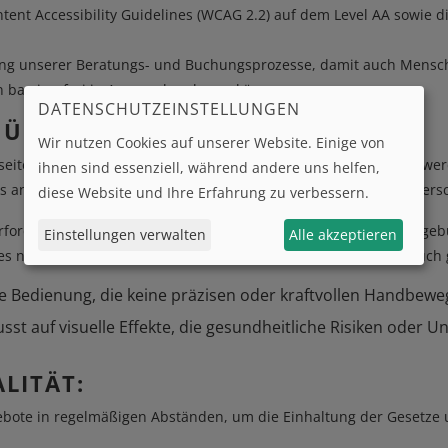
ntent Accessibility Guidelines (WCAG 2.2) auf dem Level AA sowie
erung unserer Beratungs- und Buchungsprozesse, damit auch Mensch
n barrierefrei in Anspruch nehmen können.
DATENSCHUTZEINSTELLUNGEN
ÜBERBLICK:
Wir nutzen Cookies auf unserer Website. Einige von
ite angepasst, damit sie von Braille Ausgabegeräten gelesen wer
ihnen sind essenziell, während andere uns helfen,
s angepasst. Für Personen mit Schwierigkeiten bei der Farbunter
diese Website und Ihre Erfahrung zu verbessern.
erfordern grundsätzlich kein Hörvermögen zur Nutzung. Für einge
Einstellungen verwalten
Alle akzeptieren
es nicht beeinflussen. Ergeben sich Unklarheiten, nutzen Sie auch
he Bedienung, die keine präzisen oder kraftvollen Handbew
sst auf visuelle Effekte, die gesundheitliche Risiken oder U
LITÄT:
gebote in regelmäßigen Abständen, um die Einhaltung der Gesetze