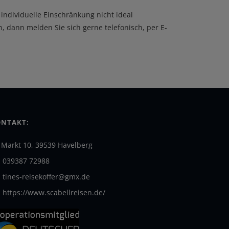
 individuelle Einschränkung nicht ideal
, dann melden Sie sich gerne telefonisch, per E-
NTAKT:
Markt 10, 39539 Havelberg
039387 72988
tines-reisekoffer@gmx.de
https://www.scabellreisen.de/