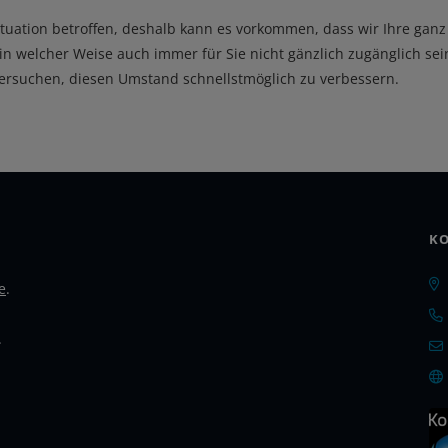
Situation betroffen, deshalb kann es vorkommen, dass wir Ihre ganz
in welcher Weise auch immer für Sie nicht gänzlich zugänglich sein
versuchen, diesen Umstand schnellstmöglich zu verbessern.
KO
e
.
.