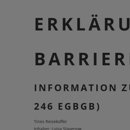
ERKLÄR
BARRIER
INFORMATION Z
246 EGBGB)
Tines Reisekoffer
Inhaber: Luisa Stavenow